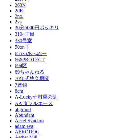
263N
2dR
2no.
2vs
30分5000円ポッキリ
3104丁目
330号室
50on！
65535あべぬー
666PROTECT
694区
69ちゃんねる
70年式悠久機関
7連鎖
8cm
A-Lucky☆村重の乱
AA ダブルエース
abgrund
Abundant
Accel Synchro
adam eva
AERODOG
Aether Mill