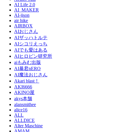
AI Life 2.0
AI_MAKER
AI-jison
air hike
AIRBOX
AIおじさん
AIザッハトルテ
AIシコリえっち
AIでも愛はある
AIヒロピン研究所
aiもみむ出版
AI暴君nERO
AI魔法おじさん
Akari blast！
AKI6666
AKINO屋
akys本舗
alansmithee
alice16
ALL
ALLDICE
Alter Maschine
AMAM