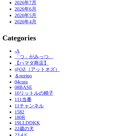
2026年7月
2026年6月
2026年5月
2026年4月
Categories
-A
「つ」がみっつ。
【ハマダ商店】
@OZ（アットオズ）
＆norino
04cura
08BASE
10リットルの精子
111当番
11チャンネル
1582
180R
19LLDDKK
22歳の犬
23.4ド