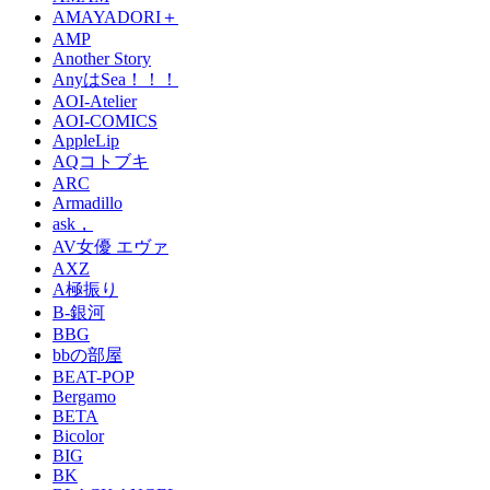
AMAYADORI＋
AMP
Another Story
AnyはSea！！！
AOI-Atelier
AOI-COMICS
AppleLip
AQコトブキ
ARC
Armadillo
ask，
AV女優 エヴァ
AXZ
A極振り
B-銀河
BBG
bbの部屋
BEAT-POP
Bergamo
BETA
Bicolor
BIG
BK