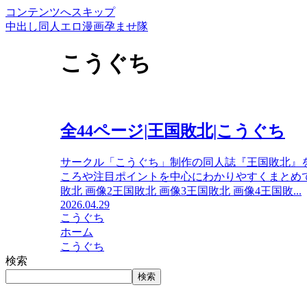
コンテンツへスキップ
中出し同人エロ漫画孕ませ隊
こうぐち
全44ページ|王国敗北|こうぐち
サークル「こうぐち」制作の同人誌『王国敗北』
ころや注目ポイントを中心にわかりやすくまとめて
敗北 画像2王国敗北 画像3王国敗北 画像4王国敗...
2026.04.29
こうぐち
ホーム
こうぐち
検索
検索