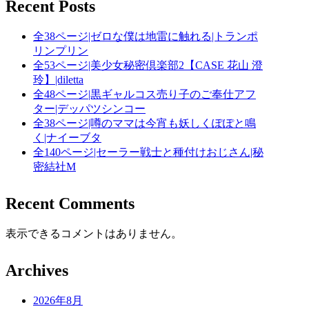
Recent Posts
全38ページ|ゼロな僕は地雷に触れる|トランポ
リンプリン
全53ページ|美少女秘密倶楽部2【CASE 花山 澄
玲】|diletta
全48ページ|黒ギャルコス売り子のご奉仕アフ
ター|デッパツシンコー
全38ページ|噂のママは今宵も妖しくぽぽと鳴
く|ナイーブタ
全140ページ|セーラー戦士と種付けおじさん|秘
密結社M
Recent Comments
表示できるコメントはありません。
Archives
2026年8月