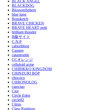
BLACK ANGEL
BLACKDOG
BlossomSphere
blue lung
Bonsketch
BRAVE CHICKEN
BRAVE HEART petit
brilliant thunder
B級サイト
C.N.P
caburibbon
Cammy
catastrophe
CCオレンジ
celluloid acme
CHIBIKKO KINGDOM
CHINZURI BOP
chococo
CHRONOLOG
ciaociao
Cior
Circle Eden
circle82
Citrus
Class Rainbow