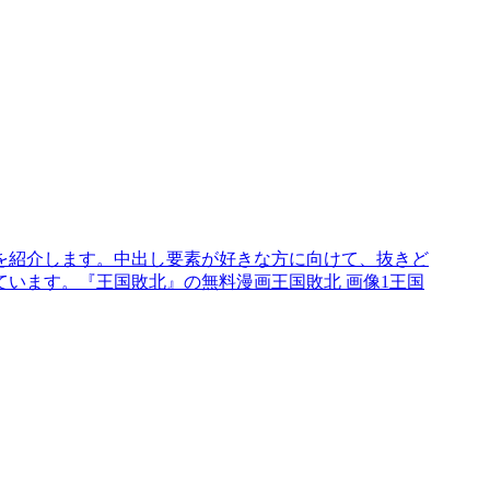
を紹介します。中出し要素が好きな方に向けて、抜きど
います。『王国敗北』の無料漫画王国敗北 画像1王国