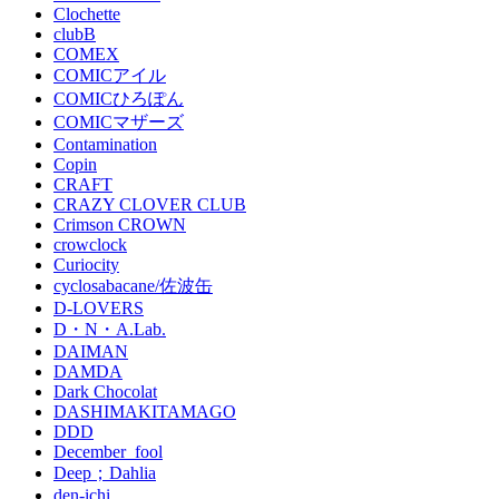
Clochette
clubB
COMEX
COMICアイル
COMICひろぽん
COMICマザーズ
Contamination
Copin
CRAFT
CRAZY CLOVER CLUB
Crimson CROWN
crowclock
Curiocity
cyclosabacane/佐波缶
D-LOVERS
D・N・A.Lab.
DAIMAN
DAMDA
Dark Chocolat
DASHIMAKITAMAGO
DDD
December_fool
Deep；Dahlia
den-ichi