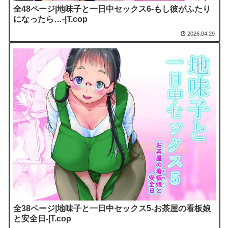
全48ページ|地味子と一日中セックス6-もし彼がふたり
になったら…-|T.cop
2026.04.29
全38ページ|地味子と一日中セックス5-お茶屋の看板娘
と安全日-|T.cop