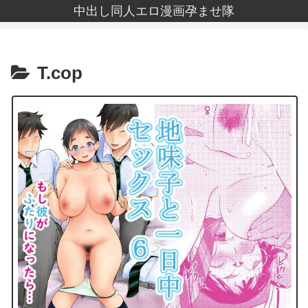
中出し同人エロ漫画孕ませ隊
T.cop