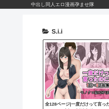
中出し同人エロ漫画孕ませ隊
S.i.i
全128ページ|一度だけって言っ