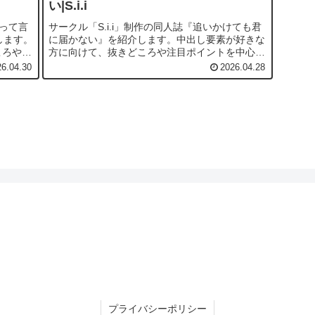
い|S.i.i
けって言
サークル「S.i.i」制作の同人誌『追いかけても君
します。
に届かない』を紹介します。中出し要素が好きな
ころや注
方に向けて、抜きどころや注目ポイントを中心に
ていま
わかりやすくまとめています。『追いかけても君
26.04.30
2026.04.28
〜3話総
に届かない』の無料漫画追いかけても君に届かな
い 画像1追い...
プライバシーポリシー