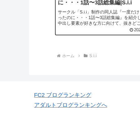
に・・・1話〜3話総集編|S.i.i
サークル「S.i.i」制作の同人誌『一度だ
ったのに・・・1話〜3話総集編』を紹介
中出し要素が好きな方に向けて、抜きど
目ポイントを中心にわかりやすくまとめ
20
す。『一度だけって言ったのに・・・1話
集編』の無料...
ホーム
S.i.i
FC2 ブログランキング
アダルトブログランキングへ