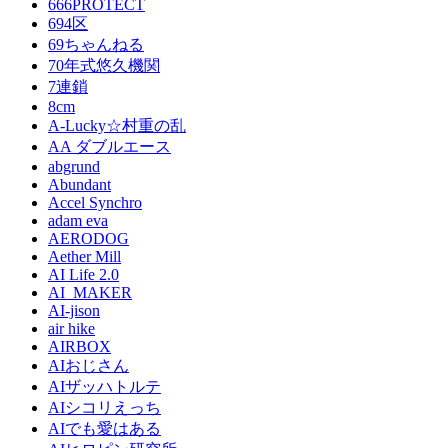
666PROTECT
694区
69ちゃんねる
70年式悠久機関
7連鎖
8cm
A-Lucky☆村重の乱
AA ダブルエース
abgrund
Abundant
Accel Synchro
adam eva
AERODOG
Aether Mill
AI Life 2.0
AI_MAKER
AI-jison
air hike
AIRBOX
AIおじさん
AIザッハトルテ
AIシコリえっち
AIでも愛はある