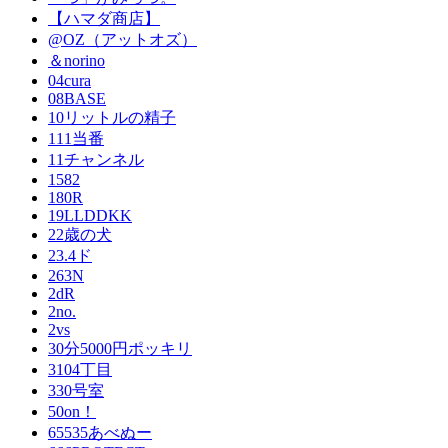
【ハマダ商店】
@OZ（アットオズ）
＆norino
04cura
08BASE
10リットルの精子
111当番
11チャンネル
1582
180R
19LLDDKK
22歳の犬
23.4ド
263N
2dR
2no.
2vs
30分5000円ポッキリ
3104丁目
330号室
50on！
65535あべぬー