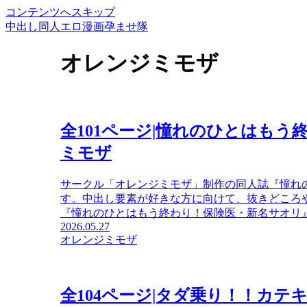
コンテンツへスキップ
中出し同人エロ漫画孕ませ隊
オレンジミモザ
全101ページ|憧れのひとはもう
ミモザ
サークル「オレンジミモザ」制作の同人誌『憧れ
す。中出し要素が好きな方に向けて、抜きどころ
『憧れのひとはもう終わり！保険医・新名サオリ』の
2026.05.27
オレンジミモザ
全104ページ|タダ乗り！！カテ