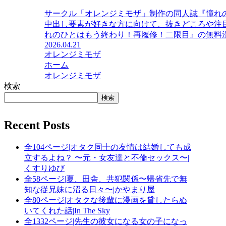
サークル「オレンジミモザ」制作の同人誌『憧れ
中出し要素が好きな方に向けて、抜きどころや注
れのひとはもう終わり！再履修！二限目』の無料漫画
2026.04.21
オレンジミモザ
ホーム
オレンジミモザ
検索
検索
Recent Posts
全104ページ|オタク同士の友情は結婚しても成
立するよね？ 〜元・女友達と不倫セックス〜|
くすりゆび
全58ページ|夏、田舎、共犯関係〜帰省先で無
知な従兄妹に沼る日々〜|かやまり屋
全80ページ|オタクな後輩に漫画を貸したらぬ
いてくれた話|In The Sky
全1332ページ|先生の彼女になる女の子になっ